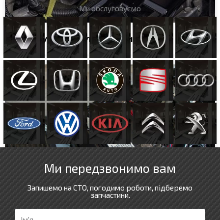
Ми обслуговуємо
Акумулятори для легкових
Ми передзвонимо вам
Запишемо на СТО, погодимо роботи, підберемо
запчастини.
І