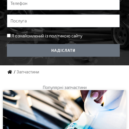
Т
я
е
л
П
е
о
ф
с
Я ознайомлений із
політикою сайту
о
л
н
у
НАДІСЛАТИ
г
а
/
Запчастини
Популярні запчастини