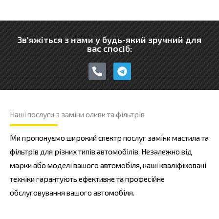
Зв'яжіться з нами у будь-який зручний для
вас спосіб:
P
T
h
e
o
l
n
e
e
g
-
r
Наші послуги з заміни оливи та фільтрів
a
a
l
m
t
Ми пропонуємо широкий спектр послуг заміни мастила та
фільтрів для різних типів автомобілів. Незалежно від
марки або моделі вашого автомобіля, наші кваліфіковані
техніки гарантують ефективне та професійне
обслуговування вашого автомобіля.