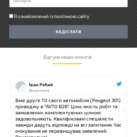
е
о
ф
с
Я ознайомлений із
політикою сайту
о
л
н
у
НАДІСЛАТИ
г
а
Відгуки наших клієнтів
Ч
Ч
и
и
Іван Рябий
т
т
@username
а
а
т
т
)
Вже друге ТО свого автомобіля (Peugeot 301)
В
и
и
проводжу в "AVTO B2B". Ціни, якість робіт та
п
д
д
П
Д
замовлених комплектуючих цілком
а
а
задовольняють. Кваліфіковані спеціалісти
з
л
л
о
а
ас
завжди дадуть відповіді на всі запитання. Час
з
і
і
очікування не перевищував заявлений.
п
л
Рекомендую!