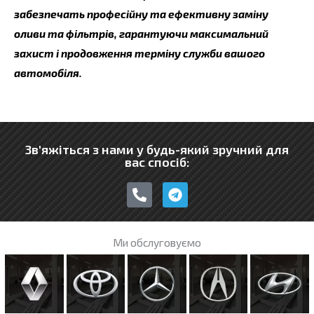
забезпечать професійну та ефективну заміну
оливи та фільтрів, гарантуючи максимальний
захист і продовження терміну служби вашого
автомобіля.
Зв'яжіться з нами у будь-який зручний для
вас спосіб:
P
T
h
e
o
l
n
e
e
g
Ми обслуговуємо
-
r
a
a
l
m
t