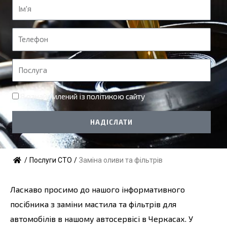
І
м
'
Т
я
е
л
П
е
о
ф
с
Я ознайомлений із
політикою сайту
о
л
н
у
НАДІСЛАТИ
г
а
/
Послуги СТО
/
Заміна оливи та фільтрів
Ласкаво просимо до нашого інформативного
посібника з заміни мастила та фільтрів для
автомобілів в нашому автосервісі в Черкасах. У