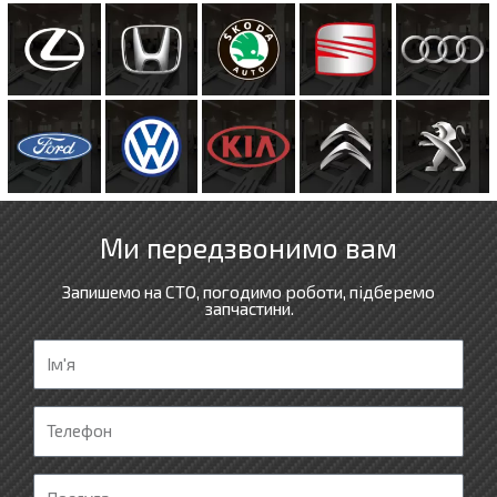
Ми передзвонимо вам
Запишемо на СТО, погодимо роботи, підберемо
запчастини.
І
м
'
Т
я
е
л
П