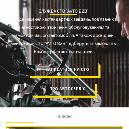
СЛУЖБА СТО "AVTO B2B"
Знайде рішення нестандартних завдань, пов’язаних з
діагностикою, технічним обслуговуванням та
ремонтом Вашого автомобіля. А також досвідчені
менеджери СТО “AVTO B2B” підберуть та замовлять
Вам потрібні автозапчастини.
ЗАПИСАТИСЯ НА СТО
ПРО АВТОСЕРВІС
Галерея