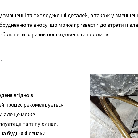
у змащенні та охолодженні деталей, а також у зменшенні
брудненню та зносу, що може призвести до втрати її вла
ж збільшитися ризик пошкоджень та поломок.
?
едена згідно з
ей процес рекомендується
у, але це може
плуатації та типу оливи,
на будь-які ознаки