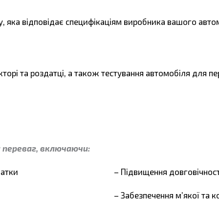
, яка відповідає специфікаціям виробника вашого авто
кторі та роздатці, а також тестування автомобіля для п
а переваг, включаючи:
датки
– Підвищення довговічності
– Забезпечення м’якої та 