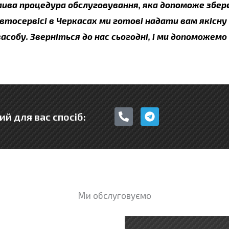
жлива процедура обслуговування, яка допоможе збе
втосервісі в Черкасах ми готові надати вам якісну
собу. Зверніться до нас сьогодні, і ми допоможем
P
T
ий для вас спосіб:
h
e
o
l
n
e
e
g
-
r
a
a
l
m
t
Ми обслуговуємо