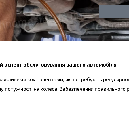
л
о
у
н
г
а
ий аспект обслуговування вашого автомобіля
важливими компонентами, які потребують регулярног
чу потужності на колеса. Забезпечення правильного р