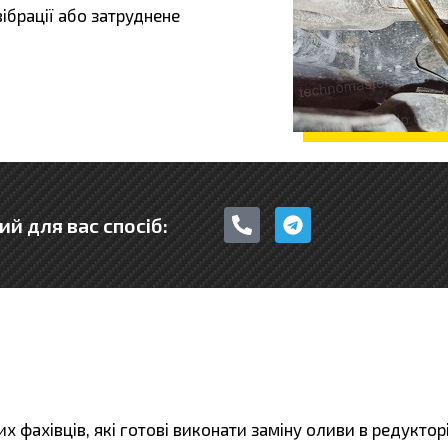
ібрації або затруднене
P
T
ий для вас спосіб:
h
e
o
l
n
e
e
g
-
r
a
a
l
m
t
х фахівців, які готові виконати заміну оливи в редукто