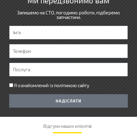
Ми передзвонимо вам
Запишемо на СТО, погодимо роботи, підберемо
запчастини.
І
м
'
Т
я
е
л
П
е
о
ф
с
Я ознайомлений із
політикою сайту
о
л
н
у
НАДІСЛАТИ
г
а
Відгуки наших клієнтів