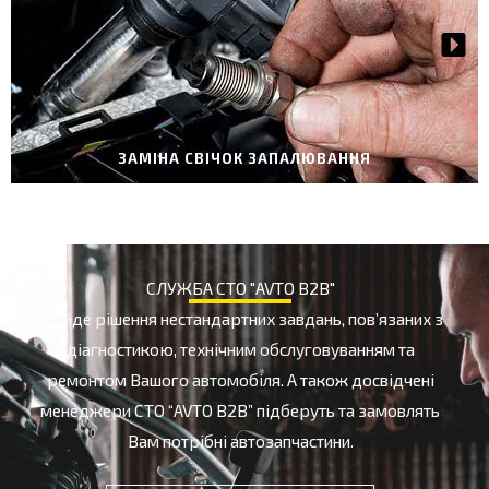
й
НАТИСНУТИ ТУТ
ЗАМІНА СВІЧОК ЗАПАЛЮВАННЯ
СЛУЖБА СТО "AVTO B2B"
Знайде рішення нестандартних завдань, пов’язаних з
діагностикою, технічним обслуговуванням та
ремонтом Вашого автомобіля. А також досвідчені
менеджери СТО “AVTO B2B” підберуть та замовлять
Вам потрібні автозапчастини.