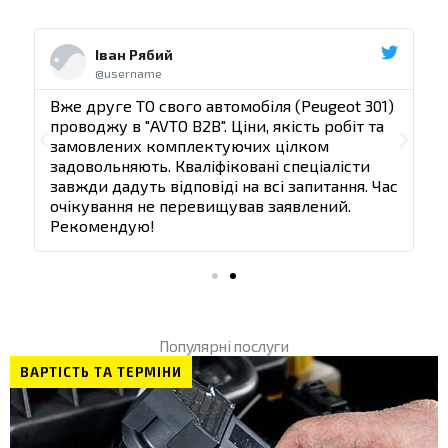
Ч
Ч
и
и
Іван Рябий
т
т
@username
а
а
т
т
)
Вже друге ТО свого автомобіля (Peugeot 301)
В
и
и
проводжу в "AVTO B2B". Ціни, якість робіт та
п
д
д
П
Д
замовлених комплектуючих цілком
а
а
задовольняють. Кваліфіковані спеціалісти
з
л
л
о
а
ас
завжди дадуть відповіді на всі запитання. Час
з
і
і
очікування не перевищував заявлений.
п
л
Рекомендую!
е
і
р
е
Популярні послуги
д
ВАРТІСТЬ ТА ТЕРМІНИ
н
і