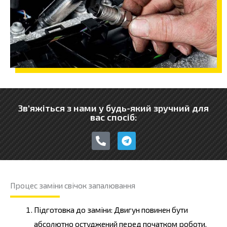
Зв'яжіться з нами у будь-який зручний для
вас спосіб:
P
T
h
e
o
l
n
e
e
g
-
r
Процес заміни свічок запалювання
a
a
l
m
t
Підготовка до заміни: Двигун повинен бути
абсолютно остуджений перед початком роботи.