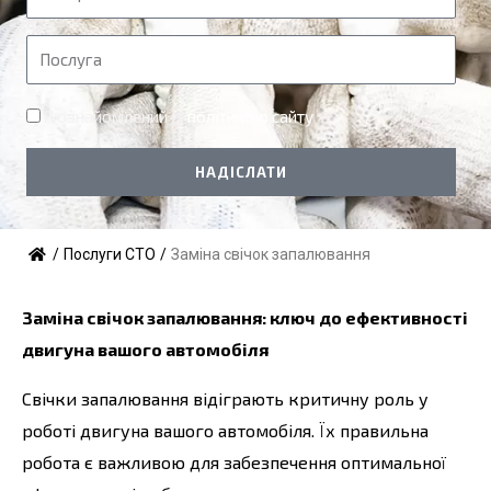
я
е
л
П
е
о
ф
с
Я ознайомлений із
політикою сайту
о
л
н
у
НАДІСЛАТИ
г
а
/
Послуги СТО
/
Заміна свічок запалювання
Заміна свічок запалювання: ключ до ефективності
двигуна вашого автомобіля
Свічки запалювання відіграють критичну роль у
роботі двигуна вашого автомобіля. Їх правильна
робота є важливою для забезпечення оптимальної