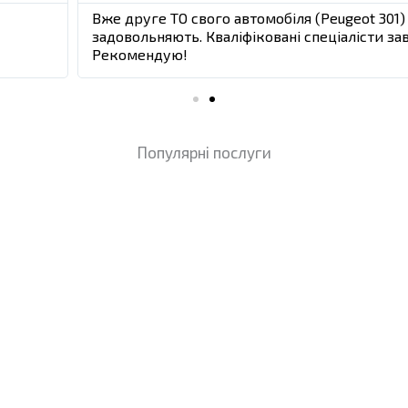
t 301) проводжу в "AVTO B2B". Ціни, якість робіт та замо
сти завжди дадуть відповіді на всі запитання. Час очікува
Популярні послуги
НАТИСНУТИ ТУТ
ПРО КОМПАНІЮ