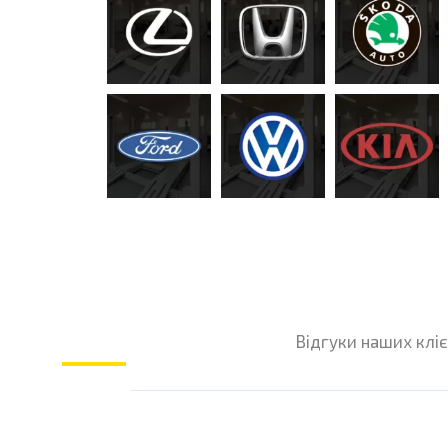
Відгуки наших кліє
Ч
и
Іван Рябий
т
@username