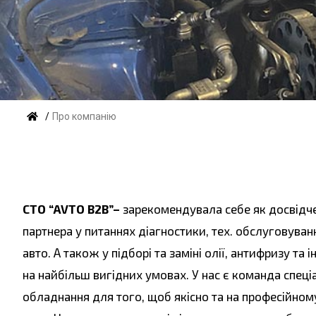
/
Про компанію
СТО “AVTO B2B”–
зарекомендувала себе як досвідче
партнера у питаннях діагностики, тех.
обслуговуванн
авто.
А також у підборі та заміні олії, антифризу та
на найбільш вигідних умовах.
У нас є команда спеціа
обладнання для того, щоб якісно та на професійном