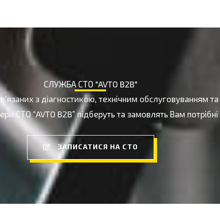
СЛУЖБА СТО "AVTO B2B"
ов’язаних з діагностикою, технічним обслуговуванням т
ри СТО “AVTO B2B” підберуть та замовлять Вам потрібні
ЗАПИСАТИСЯ НА СТО