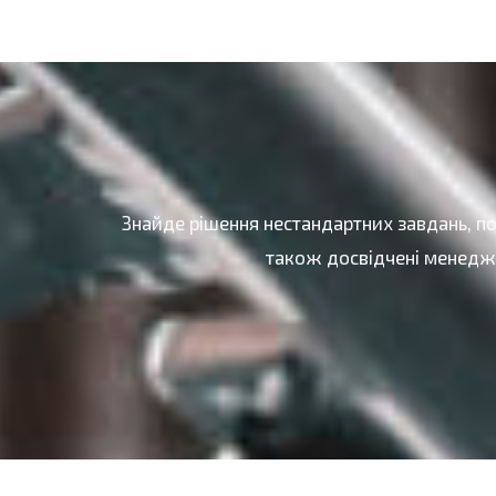
Знайде рішення нестандартних завдань, п
також досвідчені менедже