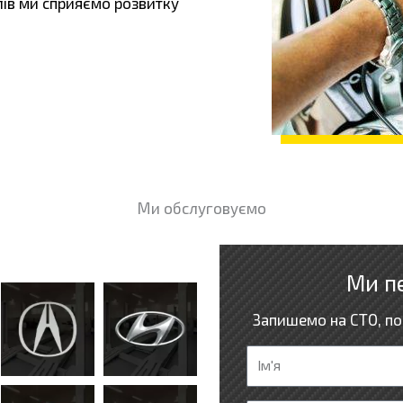
ів ми сприяємо розвитку
Ми обслуговуємо
Ми п
Запишемо на СТО, по
І
м