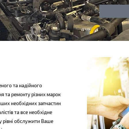
л
о
у
н
г
а
ного та надійного
я та ремонту різних марок
 інших необхідних запчастин
лістів та все необхідне
у рівні обслужити Ваше