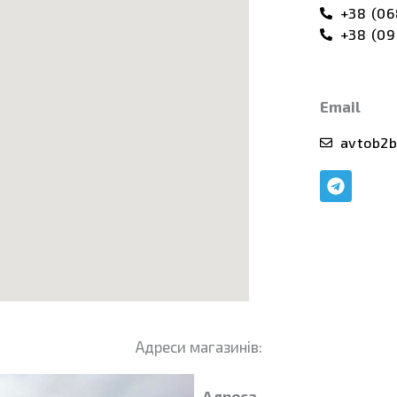
+38 (06
+38 (09
Email
avtob2b
T
e
l
e
g
r
a
m
Адреси магазинів:
Адреса