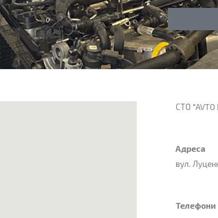
л
о
у
н
г
а
СТО "AVTO 
Адреса
вул. Луценк
Телефони