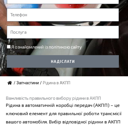
м
'
Т
я
е
л
П
е
о
ф
с
Я ознайомлений із
політикою сайту
о
л
н
у
НАДІСЛАТИ
г
а
/
Запчастини
/
Рідина в АКПП
Важливість правильного вибору рідини в АКПП
Рідина в автоматичній коробці передач (АКПП) – це
ключовий елемент для правильної роботи трансмісії
вашого автомобіля. Вибір відповідної рідини в АКПП