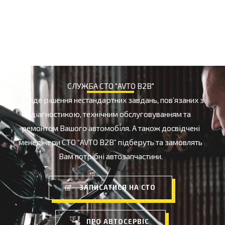
РІДИНА В АКПП
СЛУЖБА СТО "AVTO B2B"
Знайде рішення нестандартних завдань, пов’язаних з
діагностикою, технічним обслуговуванням та
ремонтом Вашого автомобіля. А також досвідчені
менеджери СТО “AVTO B2B” підберуть та замовлять
Вам потрібні автозапчастини.
ЗАПИСАТИСЯ НА СТО
ПРО АВТОСЕРВІС