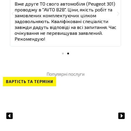
т
т
)
Вже друге ТО свого автомобіля (Peugeot 301)
В
и
и
проводжу в "AVTO B2B". Ціни, якість робіт та
п
д
д
П
Д
замовлених комплектуючих цілком
а
а
задовольняють. Кваліфіковані спеціалісти
з
л
л
о
а
ас
завжди дадуть відповіді на всі запитання. Час
з
і
і
очікування не перевищував заявлений.
п
л
Рекомендую!
е
і
р
е
Популярні послуги
д
ВАРТІСТЬ ТА ТЕРМІНИ
н
і
й
НАТИСНУТИ ТУТ