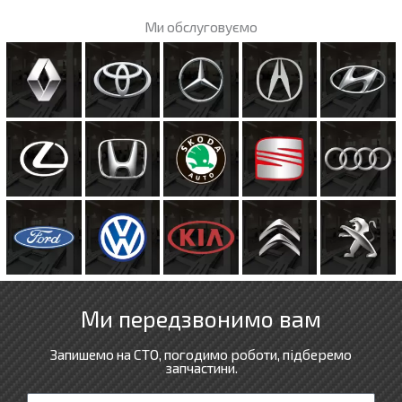
e
g
Ми обслуговуємо
-
r
a
a
l
m
t
Ми передзвонимо вам
Запишемо на СТО, погодимо роботи, підберемо
запчастини.