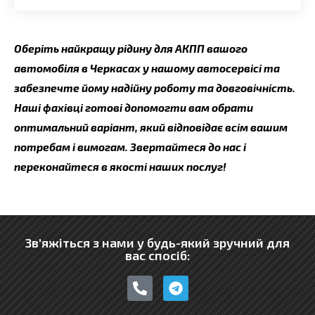
Оберіть найкращу рідину для АКПП вашого
автомобіля в Черкасах у нашому автосервісі та
забезпечте йому надійну роботу та довговічність.
Наші фахівці готові допомогти вам обрати
оптимальний варіант, який відповідає всім вашим
потребам і вимогам. Звертайтеся до нас і
переконайтеся в якості наших послуг!
Зв'яжіться з нами у будь-який зручний для
вас спосіб:
P
T
h
e
o
l
n
e