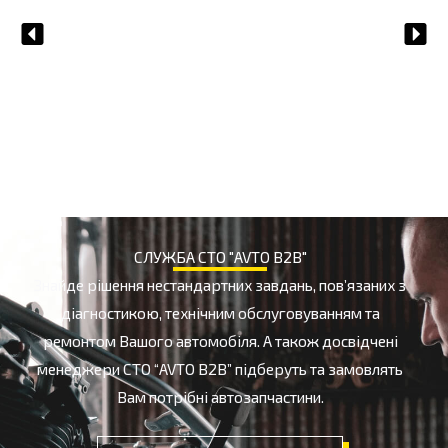
й
НАТИСНУТИ ТУТ
ГАЛЬМІВНА РІДИНА
СЛУЖБА СТО "AVTO B2B"
Знайде рішення нестандартних завдань, пов’язаних з
діагностикою, технічним обслуговуванням та
ремонтом Вашого автомобіля. А також досвідчені
менеджери СТО “AVTO B2B” підберуть та замовлять
Вам потрібні автозапчастини.