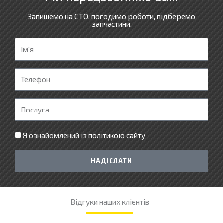
Запишемо на СТО, погодимо роботи, підберемо
запчастини.
І
м
'
Т
я
е
л
П
е
о
ф
с
Я ознайомлений із
політикою сайту
о
л
н
у
НАДІСЛАТИ
г
а
Відгуки наших клієнтів