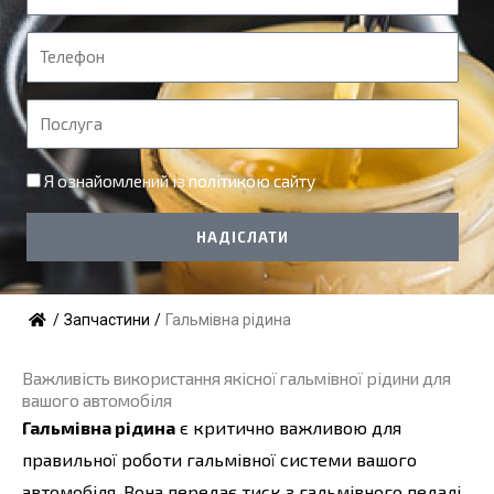
м
'
Т
я
е
л
П
е
о
ф
с
Я ознайомлений із
політикою сайту
о
л
н
у
НАДІСЛАТИ
г
а
/
Запчастини
/
Гальмівна рідина
Важливість використання якісної гальмівної рідини для
вашого автомобіля
Гальмівна рідина
є критично важливою для
правильної роботи гальмівної системи вашого
автомобіля. Вона передає тиск з гальмівного педалі