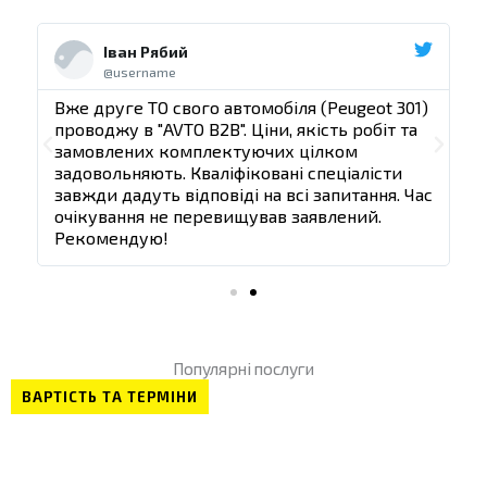
Ч
Ч
и
и
Іван Рябий
т
т
@username
а
а
т
т
)
Вже друге ТО свого автомобіля (Peugeot 301)
В
и
и
проводжу в "AVTO B2B". Ціни, якість робіт та
п
д
д
П
Д
замовлених комплектуючих цілком
а
а
задовольняють. Кваліфіковані спеціалісти
з
л
л
о
а
ас
завжди дадуть відповіді на всі запитання. Час
з
і
і
очікування не перевищував заявлений.
п
л
Рекомендую!
е
і
р
е
Популярні послуги
д
ВАРТІСТЬ ТА ТЕРМІНИ
н
і