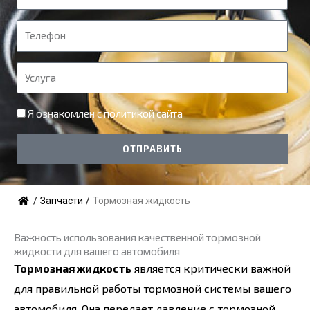
м
я
Т
е
л
У
е
с
ф
л
Я ознакомлен с
политикой сайта
о
у
н
г
ОТПРАВИТЬ
а
/
Запчасти
/
Тормозная жидкость
Важность использования качественной тормозной
жидкости для вашего автомобиля
Тормозная жидкость
является критически важной
для правильной работы тормозной системы вашего
автомобиля. Она передает давление с тормозной