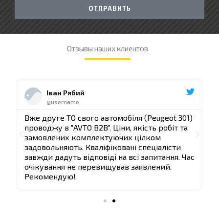
н
г
ОТПРАВИТЬ
а
Отзывы наших клиентов
Ч
Ч
и
и
Іван Рябий
т
т
@username
а
а
й
й
)
Вже друге ТО свого автомобіля (Peugeot 301)
В
е
е
проводжу в "AVTO B2B". Ціни, якість робіт та
п
щ
щ
П
С
замовлених комплектуючих цілком
ё
ё
задовольняють. Кваліфіковані спеціалісти
з
р
л
ас
завжди дадуть відповіді на всі запитання. Час
з
очікування не перевищував заявлений.
е
е
Рекомендую!
д
д
ы
у