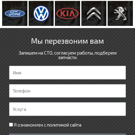
Мы перезвоним вам
Запишем на СТО, согласуем работы, подберем
запчасти.
И
м
я
Т
е
л
У
е
с
ф
л
Я ознакомлен с
политикой сайта
о
у