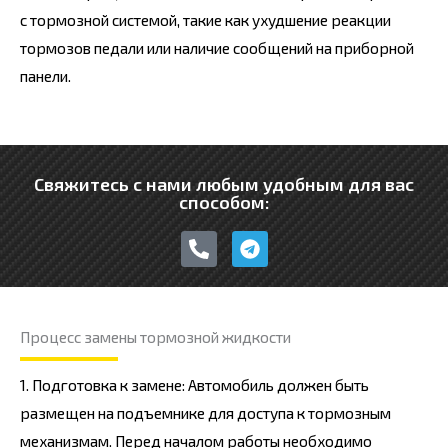
с тормозной системой, такие как ухудшение реакции
тормозов педали или наличие сообщений на приборной
панели.
Свяжитесь с нами любым удобным для вас
способом:
P
T
h
e
o
l
n
e
e
g
-
r
Процесс замены тормозной жидкости
a
a
l
m
t
1. Подготовка к замене: Автомобиль должен быть
размещен на подъемнике для доступа к тормозным
механизмам. Перед началом работы необходимо