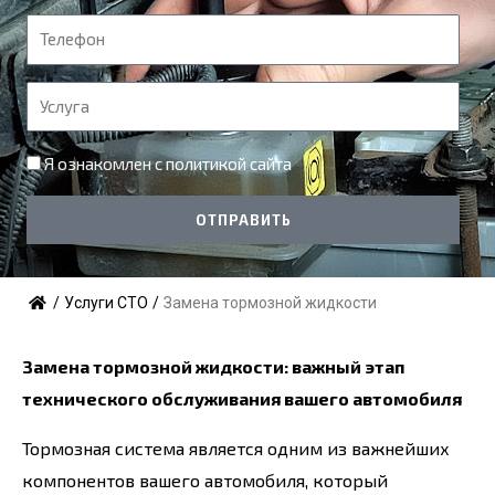
я
Т
е
л
У
е
с
ф
л
Я ознакомлен с
политикой сайта
о
у
н
г
ОТПРАВИТЬ
а
/
Услуги СТО
/
Замена тормозной жидкости
Замена тормозной жидкости: важный этап
технического обслуживания вашего автомобиля
Тормозная система является одним из важнейших
компонентов вашего автомобиля, который