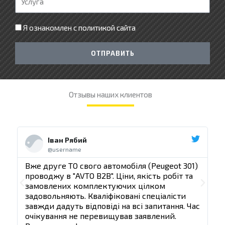
е
с
ф
л
Я ознакомлен с
политикой сайта
о
у
н
г
ОТПРАВИТЬ
а
Отзывы наших клиентов
Ч
Ч
и
и
Іван Рябий
т
т
@username
а
а
й
й
)
Вже друге ТО свого автомобіля (Peugeot 301)
В
е
е
проводжу в "AVTO B2B". Ціни, якість робіт та
п
щ
щ
П
С
замовлених комплектуючих цілком
ё
ё
задовольняють. Кваліфіковані спеціалісти
з
р
л
ас
завжди дадуть відповіді на всі запитання. Час
з
очікування не перевищував заявлений.
е
е