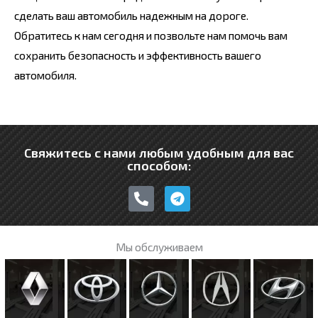
сделать ваш автомобиль надежным на дороге.
Обратитесь к нам сегодня и позвольте нам помочь вам
сохранить безопасность и эффективность вашего
автомобиля.
Свяжитесь с нами любым удобным для вас
способом:
P
T
h
e
o
l
n
e
e
g
Мы обслуживаем
-
r
a
a
l
m
t