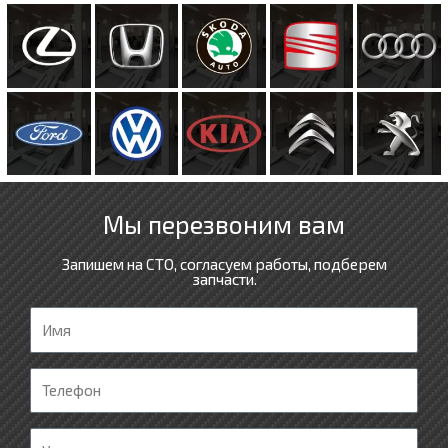
Мы перезвоним вам
Запишем на СТО, согласуем работы, подберем
запчасти.
И
м
я
Т
е
л
У