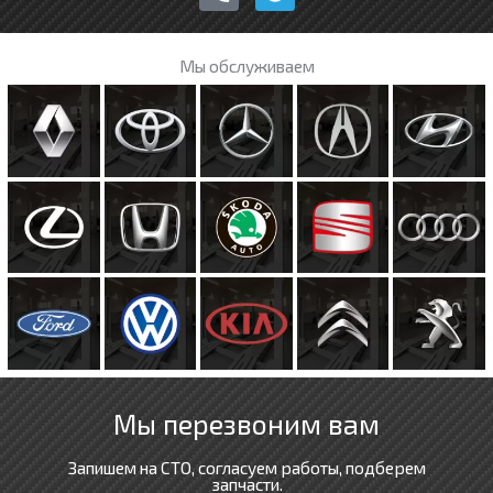
o
l
n
e
e
g
Мы обслуживаем
-
r
a
a
l
m
t
Мы перезвоним вам
Запишем на СТО, согласуем работы, подберем
запчасти.