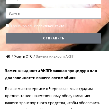
е
л
У
е
с
ф
л
Я ознакомлен с
политикой сайта
о
у
н
г
ОТПРАВИТЬ
а
/
Услуги СТО
/
Замена жидкости АКПП
Замена жидкости АКПП: важная процедура для
долговечности вашего автомобиля
В нашем автосервисе в Черкассах мы отдадим
предпочтение качественному обслуживанию
вашего транспортного средства, чтобы обеспечить