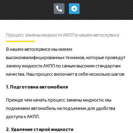
h
e
o
l
n
e
e
g
-
r
Процесс замены жидкости АКПП в нашем автосервисе
a
a
l
m
t
В нашем автосервисе мы имеем
высококвалифицированных техников, которые проведут
замену жидкости АКПП по самым высоким стандартам
качества. Наш процесс включает в себя несколько шагов:
1. Подготовка автомобиля
Прежде чем начать процесс замены жидкости, мы
поднимаем автомобиль на подъемник для удобства
доступа к АКПП.
2. Удаление старой жидкости