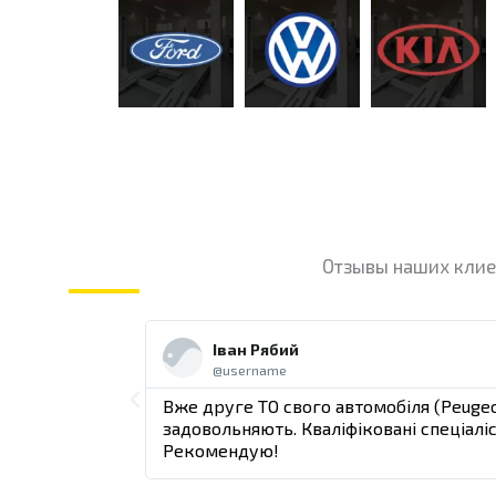
Отзывы наших клие
Ч
и
Іван Рябий
т
@username
а
й
П
ком
Вже друге ТО свого автомобіля (Peugeo
е
ний.
задовольняють. Кваліфіковані спеціалі
щ
р
Рекомендую!
ё
е