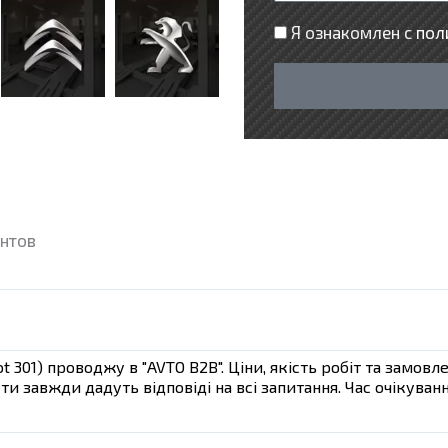
с
е
Я ознакомлен с
пол
л
ф
у
о
г
н
а
нтов
t 301) проводжу в "AVTO B2B". Ціни, якість робіт та замо
сти завжди дадуть відповіді на всі запитання. Час очікува