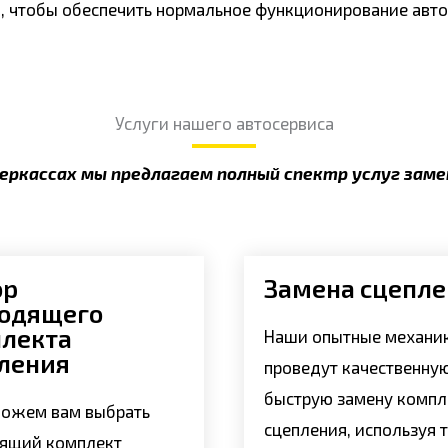
, чтобы обеспечить нормальное функционирование авт
Услуги нашего автосервиса
еркассах мы предлагаем полный спектр услуг зам
ор
Замена сцепл
одящего
лекта
Наши опытные механи
ления
проведут качественну
быструю замену компл
ожем вам выбрать
сцепления, используя 
ящий комплект