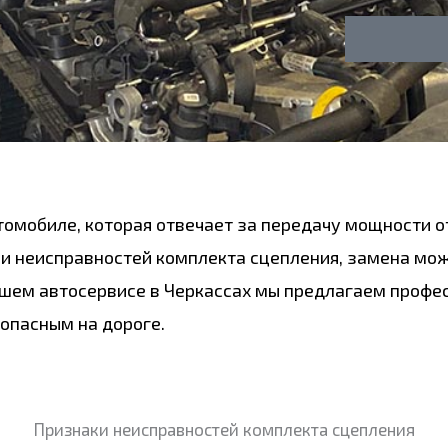
у
о
г
н
а
томобиле, которая отвечает за передачу мощности о
ли неисправностей комплекта сцепления, замена мо
шем автосервисе в Черкассах мы предлагаем профе
опасным на дороге.
Признаки неисправностей комплекта сцепления