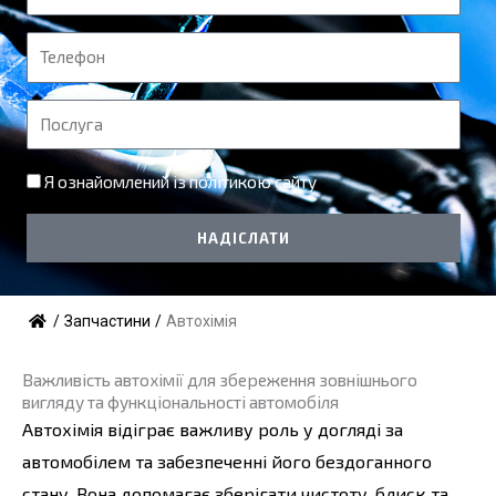
м
'
Т
я
е
л
П
е
о
ф
с
Я ознайомлений із
політикою сайту
о
л
н
у
НАДІСЛАТИ
г
а
/
Запчастини
/
Автохімія
Важливість автохімії для збереження зовнішнього
вигляду та функціональності автомобіля
Автохімія відіграє важливу роль у догляді за
автомобілем та забезпеченні його бездоганного
стану. Вона допомагає зберігати чистоту, блиск та