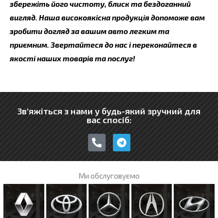
збережіть його чистоту, блиск та бездоганний
вигляд. Наша високоякісна продукція допоможе вам
зробити догляд за вашим авто легким та
приємним. Звертайтеся до нас і переконайтеся в
якості наших товарів та послуг!
Зв'яжіться з нами у будь-який зручний для
вас спосіб:
P
T
h
e
o
l
n
e
e
g
Ми обслуговуємо
-
r
a
a
l
m
t