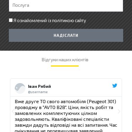
л
П
е
о
ф
с
Я ознайомлений із
політикою сайту
о
л
н
у
НАДІСЛАТИ
г
а
Відгуки наших клієнтів
Ч
Ч
и
и
Іван Рябий
т
т
@username
а
а
т
т
)
Вже друге ТО свого автомобіля (Peugeot 301)
В
и
и
проводжу в "AVTO B2B". Ціни, якість робіт та
п
д
д
П
Д
замовлених комплектуючих цілком
а
а
задовольняють. Кваліфіковані спеціалісти
з
л
л
о
а
ас
завжди дадуть відповіді на всі запитання. Час
з
і
і
очікування не перевищував заявлений.