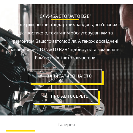
СЛУЖБА СТО "AVTO B2B"
Знайде рішення нестандартних завдань, пов’язаних з
діагностикою, технічним обслуговуванням та
ремонтом Вашого автомобіля. А також досвідчені
менеджери СТО “AVTO B2B” підберуть та замовлять
Вам потрібні автозапчастини.
ЗАПИСАТИСЯ НА СТО
ПРО АВТОСЕРВІС
Галерея