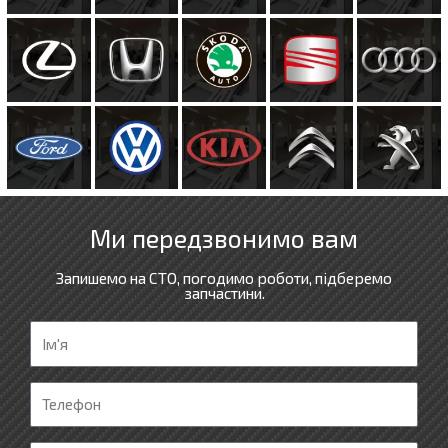
Ми передзвонимо вам
Запишемо на СТО, погодимо роботи, підберемо
запчастини.
І
м
'
Т
я
е