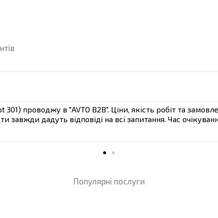
а
нтів
t 301) проводжу в "AVTO B2B". Ціни, якість робіт та замо
сти завжди дадуть відповіді на всі запитання. Час очікува
Популярні послуги