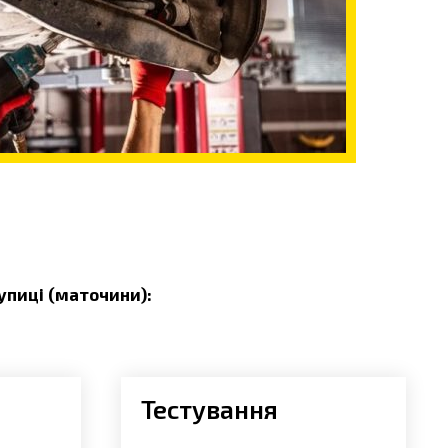
упиці (маточини):
Тестування