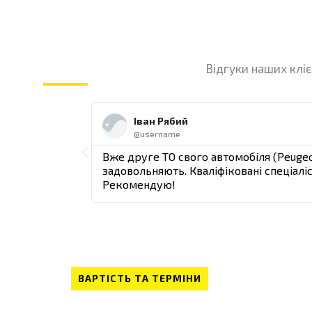
Відгуки наших кліє
Ч
и
Іван Рябий
т
@username
а
т
П
ком
Вже друге ТО свого автомобіля (Peugeo
и
ний.
задовольняють. Кваліфіковані спеціалі
д
о
Рекомендую!
а
л
п
і
е
р
ВАРТІСТЬ ТА ТЕРМІНИ
е
д