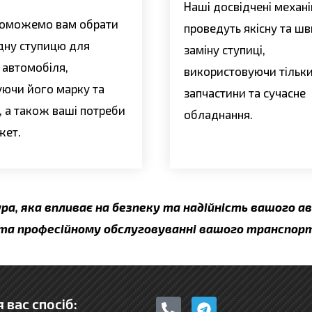
Наші досвідчені механ
оможемо вам обрати
проведуть якісну та ш
дну ступицю для
заміну ступиці,
 автомобіля,
використовуючи тільки 
уючи його марку та
запчастини та сучасне
 а також ваші потреби
обладнання.
жет.
ра, яка впливає на безпеку та надійність вашого а
 та професійному обслуговуванні вашого транспорт
P
T
 вас спосіб: