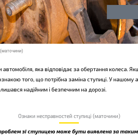
л
о
у
н
г
а
 (маточини)
 автомобіля, яка відповідає за обертання колеса. Якщ
знакою того, що потрібна заміна ступиці. У нашому а
лишався надійним і безпечним на дорозі.
Ознаки несправностей ступиці (маточини)
проблем зі ступицею може бути виявлена за таким