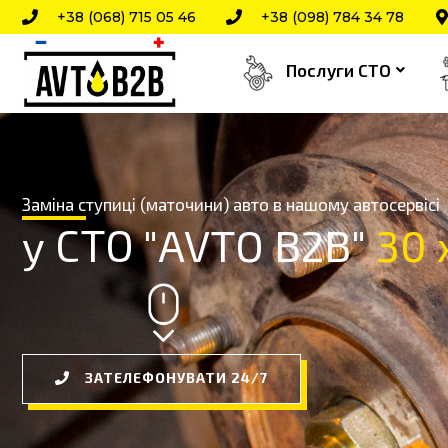
Перейти
+38 (068) 715 05 46
+38 (098) 784 34 78
до
Послуги СТО
вмісту
Заміна ступиці (маточини) авто в нашому автосервісі
у СТО "AVTO B2B"
3
3
0
0
ЗАТЕЛЕФОНУВАТИ 24/7