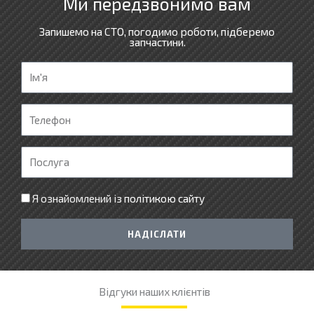
Ми передзвонимо вам
Запишемо на СТО, погодимо роботи, підберемо
запчастини.
І
м
'
Т
я
е
л
П
е
о
ф
с
Я ознайомлений із
політикою сайту
о
л
н
у
НАДІСЛАТИ
г
а
Відгуки наших клієнтів