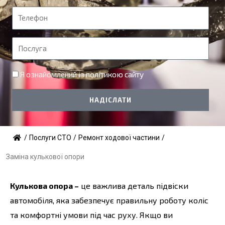
'
Т
я
е
л
П
е
о
ф
с
Я ознайомлений із
політикою сайту
о
л
н
у
НАДІСЛАТИ
г
а
/
Послуги СТО
/
Ремонт ходової частини
/
Заміна кулькової опори
Кулькова опора –
це важлива деталь підвіски
автомобіля, яка забезпечує правильну роботу коліс
та комфортні умови під час руху. Якщо ви