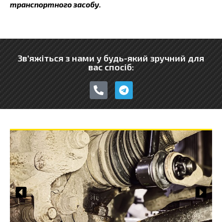
транспортного засобу.
Зв'яжіться з нами у будь-який зручний для
вас спосіб:
P
T
h
e
o
l
n
e
e
g
-
r
a
a
l
m
t