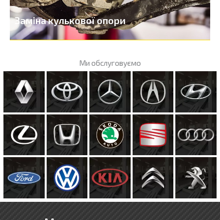
Заміна кулькової опори
Ми обслуговуємо