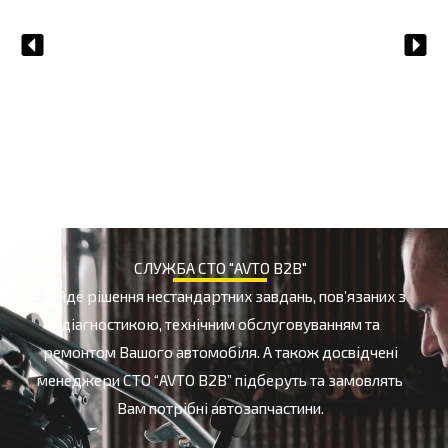
й
НАТИСНУТИ ТУТ
ЗАМІНА КУЛЬКОВОЇ ОПОРИ
СЛУЖБА СТО "AVTO B2B"
Знайде рішення нестандартних завдань, пов’язаних з
діагностикою, технічним обслуговуванням та
ремонтом Вашого автомобіля. А також досвідчені
менеджери СТО “AVTO B2B” підберуть та замовлять
Вам потрібні автозапчастини.