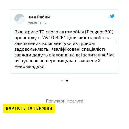
Ч
Ч
и
и
Іван Рябий
т
т
@username
а
а
т
т
)
Вже друге ТО свого автомобіля (Peugeot 301)
В
и
и
проводжу в "AVTO B2B". Ціни, якість робіт та
п
д
д
П
Д
замовлених комплектуючих цілком
а
а
задовольняють. Кваліфіковані спеціалісти
з
л
л
о
а
ас
завжди дадуть відповіді на всі запитання. Час
з
і
і
очікування не перевищував заявлений.
п
л
Рекомендую!
е
і
р
е
Популярні послуги
д
ВАРТІСТЬ ТА ТЕРМІНИ
н
і