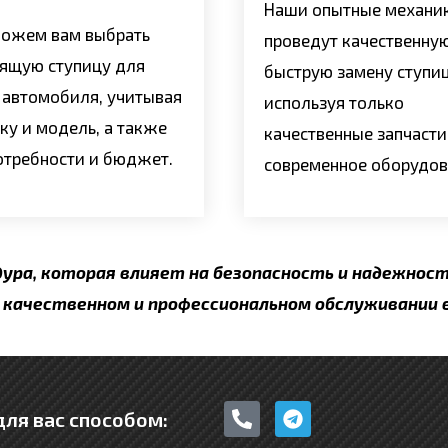
Наши опытные механи
ожем вам выбрать
проведут качественну
ящую ступицу для
быструю замену ступи
 автомобиля, учитывая
используя только
ку и модель, а также
качественные запчасти
отребности и бюджет.
современное оборудов
ура, которая влияет на безопасность и надежнос
в качественном и профессиональном обслуживании 
P
T
ля вас способом:
h
e