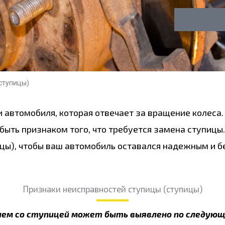
у
о
г
н
а
ступицы)
 автомобиля, которая отвечает за вращение колеса.
быть признаком того, что требуется замена ступиц
цы), чтобы ваш автомобиль оставался надежным и б
Признаки неисправностей ступицы (ступицы)
лем со ступицей может быть выявлено по следующ