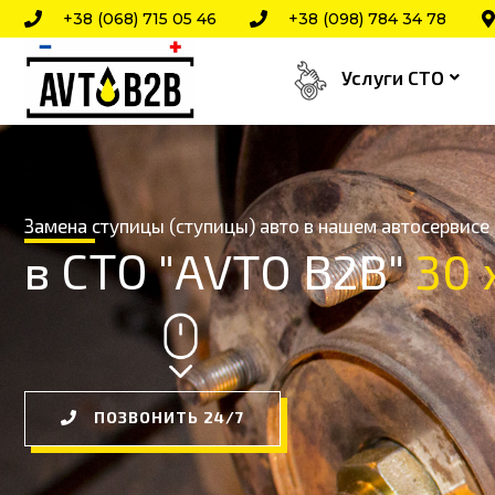
Перейти
+38 (068) 715 05 46
+38 (098) 784 34 78
к
Услуги СТО
содержимому
Замена ступицы (ступицы) авто в нашем автосервисе
в СТО "AVTO B2B"
3
3
0
0
ПОЗВОНИТЬ 24/7