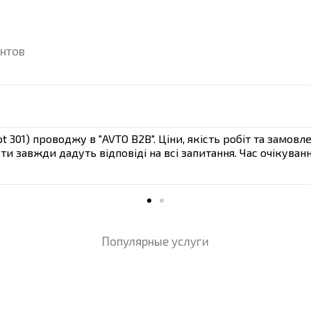
нтов
t 301) проводжу в "AVTO B2B". Ціни, якість робіт та замо
сти завжди дадуть відповіді на всі запитання. Час очікува
Популярные услуги