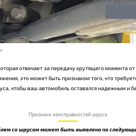
у
о
г
н
а
то
оторая отвечает за передачу крутящего момента от 
ижения, это может быть признаком того, что требуе
са, чтобы ваш автомобиль оставался надежным и б
Признаки неисправностей шруса
блем со шрусом может быть выявлено по следующи