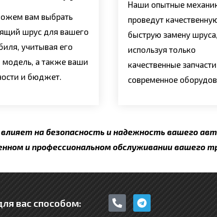
Наши опытные механи
ожем вам выбрать
проведут качественну
ящий шрус для вашего
быструю замену шруса
биля, учитывая его
используя только
 модель, а также ваши
качественные запчасти
ности и бюджет.
современное оборудов
 влияет на безопасность и надежность вашего авт
енном и профессиональном обслуживании вашего т
P
T
ля вас способом:
h
e