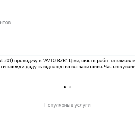
нтов
t 301) проводжу в "AVTO B2B". Ціни, якість робіт та замо
сти завжди дадуть відповіді на всі запитання. Час очікува
Популярные услуги