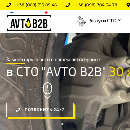
Перейти
+38 (068) 715 05 46
+38 (098) 784 34 78
к
Услуги СТО
содержимому
Замена шруса авто в нашем автосервисе
в СТО "AVTO B2B"
3
3
0
0
ПОЗВОНИТЬ 24/7